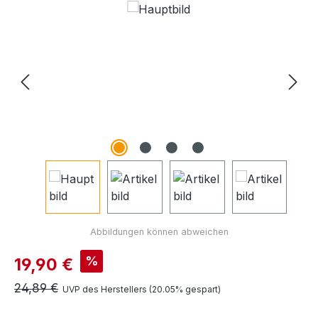
Bildergalerie überspringen
Verkaufspreis:
%
19,90 €
Regulärer Preis:
24,89 €
UVP des Herstellers (20.05% gespart)