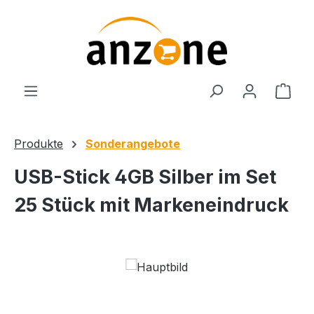
Zum Hauptinhalt springen
Ware
Produkte
Sonderangebote
USB-Stick 4GB Silber im Set
25 Stück mit Markeneindruck
Bildergalerie überspringen