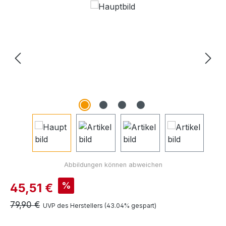
Bildergalerie überspringen
Verkaufspreis:
%
45,51 €
Regulärer Preis:
79,90 €
UVP des Herstellers (43.04% gespart)