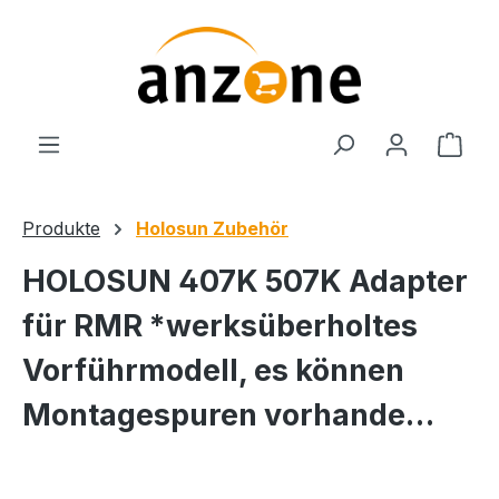
Zum Hauptinhalt springen
Ware
Produkte
Holosun Zubehör
HOLOSUN 407K 507K Adapter
für RMR *werksüberholtes
Vorführmodell, es können
Montagespuren vorhande…