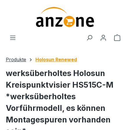
Zum Hauptinhalt springen
Ware
Produkte
Holosun Renewed
werksüberholtes Holosun
Kreispunktvisier HS515C-M
*werksüberholtes
Vorführmodell, es können
Montagespuren vorhanden