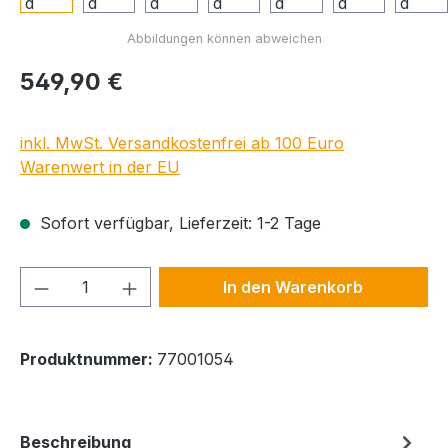
Regulärer Preis:
549,90 €
inkl. MwSt. Versandkostenfrei ab 100 Euro
Warenwert in der EU
Sofort verfügbar, Lieferzeit: 1-2 Tage
Produkt Anzahl: Gib den gewünschten We
In den Warenkorb
Produktnummer:
77001054
Beschreibung