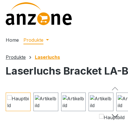
m Hauptinhalt springen
Zur Suche springen
Zur Hauptnavigation springen
Home
Produkte
Produkte
Laserluchs
Laserluchs Bracket LA
Bildergalerie überspringen