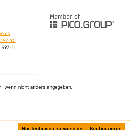
e.de
 497-90
 497-11
 wenn nicht anders angegeben.
.
Nur technisch notwendige
Konfigurieren