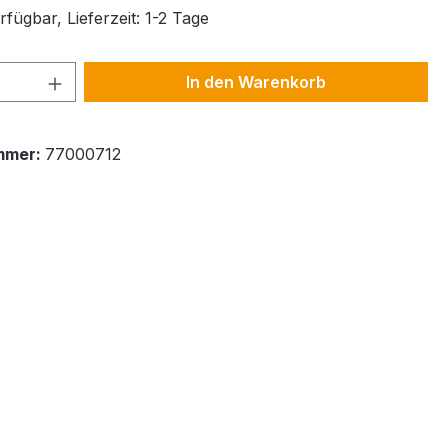
fügbar, Lieferzeit: 1-2 Tage
 Anzahl: Gib den gewünschten Wert ein 
In den Warenkorb
mmer:
77000712