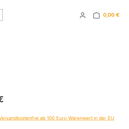
0,00 €
Ware
eis:
€
 Versandkostenfrei ab 100 Euro Warenwert in der EU